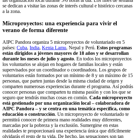
las organización local durante 5-6 horas al día. Los fines de semana
se dedican a visitar las zonas de interés cultural e histórico cercanas
a la zona.
Microproyectos: una experiencia para vivir el
verano de forma diferente
AIPC Pandora organiza 5 microproyectos de voluntariado en 5
países:
Cuba
,
India
,
Kenia Lamu
, Nepal y Perú.
Estos programas
están dirigidos a jóvenes mayores de 18 años y se desarrollan
durante los meses de julio y agosto
. En todos los microproyectos
los voluntarios se alojan en hogares de familias locales y están
supervisados por un coordinador o coordinadora. Los grupos de
voluntarios están formados por un mínimo de 8 y un máximo de 15
personas, que parten juntas desde la misma ciudad de origen y
comparten numerosas experiencias durante el programa. Así podrás
conocer personas que comparten tu misma pasión y con los que se
seguro que tendrás muchas cosas en común.
Cada microproyecto
está gestionado por una organización local – colaboradora de
AIPC Pandora – y se centra en una temática específica, como
educación o construcción
. Un microproyecto de voluntariado te
permitirá conocer de primera mano realidades muy diferentes,
marcadas por la pobreza y la exclusión. Sumergirse en estas
realidades te proporcionará una experiencia única que difícilmente
olvidarás el resto de tu vida. De hecho, las sensaciones son tan